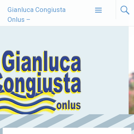
Vai
Gianluca Congiusta
al
contenuto
Onlus –