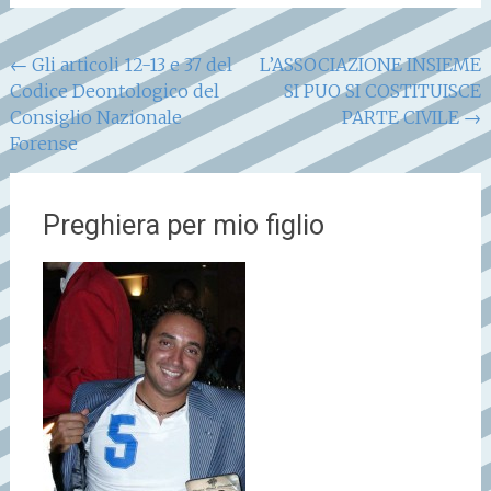
Navigazione
←
Gli articoli 12-13 e 37 del
L’ASSOCIAZIONE INSIEME
Codice Deontologico del
SI PUO SI COSTITUISCE
articoli
Consiglio Nazionale
PARTE CIVILE
→
Forense
Preghiera per mio figlio