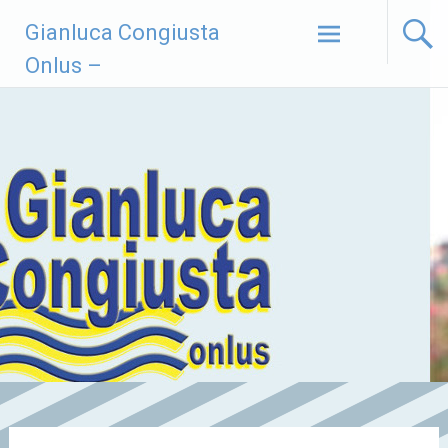
Vai
Gianluca Congiusta
al
contenuto
Onlus –