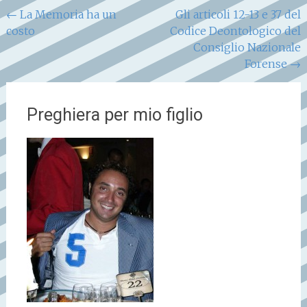
Navigazione
←
La Memoria ha un
Gli articoli 12-13 e 37 del
costo
Codice Deontologico del
articoli
Consiglio Nazionale
Forense
→
Preghiera per mio figlio