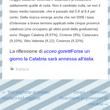
saldamente quelle di coda. Non è cambiato nulla, se non il
tasso medio nazionale, che è passato dal 5,8 al 6,4 per
cento. Dalla ricerca emerge anche che nel 2006 i tassi
d'interesse a breve termine applicati nelle cinque province
calabresi (che occupano gli ultimi posti della graduatoria)
sono: Reggio Calabria (8,97%); Crotone (9%); Catanzaro
(9,10%); Vibo Valentia (9,12); Cosenza (9,32%).
La riflessione di
ucceo goretti
Forse un
giorno la Calabria sarà annessa all’
italia.
Politica
Navigazione
←
‘Ndrangheta: arrestato
Droga – Arrestato
sindaco nel reggino
bracciante in possesso di
articoli
cocaina
→