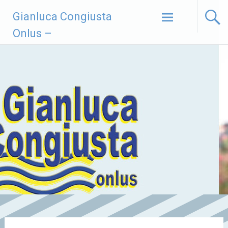
Vai
Gianluca Congiusta
al
contenuto
Onlus –