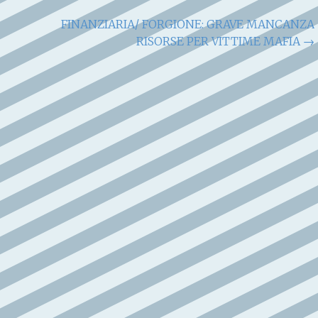
FINANZIARIA/ FORGIONE: GRAVE MANCANZA
RISORSE PER VITTIME MAFIA
→