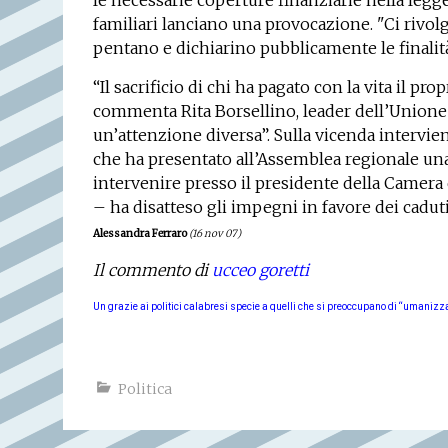
le necessarie coperture finanziarie nella legge
familiari lanciano una provocazione. "Ci rivol
pentano e dichiarino pubblicamente le finalità
“Il sacrificio di chi ha pagato con la vita il pr
commenta Rita Borsellino, leader dell’Unione
un’attenzione diversa”. Sulla vicenda intervien
che ha presentato all’Assemblea regionale u
intervenire presso il presidente della Camera 
– ha disatteso gli impegni in favore dei caduti 
Alessandra Ferraro
(16 nov 07)
Il commento di
ucceo goretti
Un grazie ai politici calabresi specie a quelli che si preoccupano di “umanizza
Politica