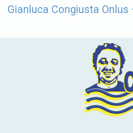
Vai
Gianluca Congiusta Onlus
al
contenuto