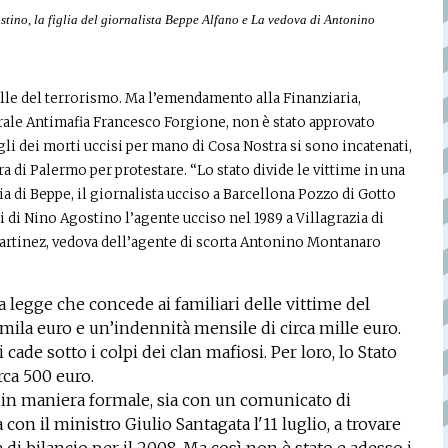
ostino, la figlia del giornalista Beppe Alfano e La vedova di Antonino
elle del terrorismo. Ma l’emendamento alla Finanziaria,
ale Antimafia Francesco Forgione, non è stato approvato
gli dei morti uccisi per mano di Cosa Nostra si sono incatenati,
ura di Palermo per protestare. “Lo stato divide le vittime in una
lia di Beppe, il giornalista ucciso a Barcellona Pozzo di Gotto
ori di Nino Agostino l’agente ucciso nel 1989 a Villagrazia di
Martinez, vedova dell’agente di scorta Antonino Montanaro
 legge che concede ai familiari delle vittime del
la euro e un’indennità mensile di circa mille euro.
cade sotto i colpi dei clan mafiosi. Per loro, lo Stato
rca 500 euro.
in maniera formale, sia con un comunicato di
a con il ministro Giulio Santagata l'11 luglio, a trovare