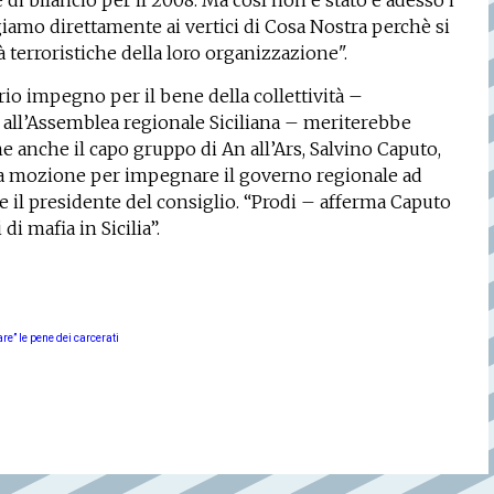
 di bilancio per il 2008. Ma così non è stato e adesso i
giamo direttamente ai vertici di Cosa Nostra perchè si
 terroristiche della loro organizzazione".
oprio impegno per il bene della collettività –
 all’Assemblea regionale Siciliana – meriterebbe
e anche il capo gruppo di An all’Ars, Salvino Caputo,
na mozione per impegnare il governo regionale ad
e il presidente del consiglio. “Prodi – afferma Caputo
di mafia in Sicilia”.
re” le pene dei carcerati