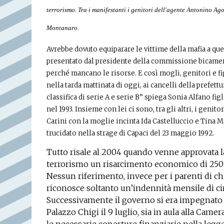
terrorismo. Tra i manifestanti i genitori dell'agente Antonino Ag
Montanaro.
Avrebbe dovuto equiparare le vittime della mafia a qu
presentato dal presidente della commissione bicamer
perché mancano le risorse. E così mogli, genitori e fi
nella tarda mattinata di oggi, ai cancelli della prefett
classifica di serie A e serie B” spiega Sonia Alfano fig
nel 1993. Insieme con lei ci sono, tra gli altri, i genit
Carini con la moglie incinta Ida Castelluccio e Tina 
trucidato nella strage di Capaci del 23 maggio 1992.
Tutto risale al 2004 quando venne approvata la
terrorismo un risarcimento economico di 250mi
Nessun riferimento, invece per i parenti di chi 
riconosce soltanto un’indennità mensile di ci
Successivamente il governo si era impegnato 
Palazzo Chigi il 9 luglio, sia in aula alla Camer