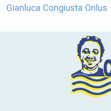
Vai
Gianluca Congiusta Onlus
al
contenuto