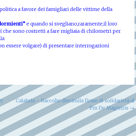
politica a favore dei famigliari delle vittime della
dormienti”
e quando si svegliano,raramente,il loro
i che sono costretti a fare migliaia di chilometri per
ia.
non essere volgare) di presentare interrogazioni
er
Calabria – Raccolte diecimila firme di solidarietà al
Pm De Magistris
→