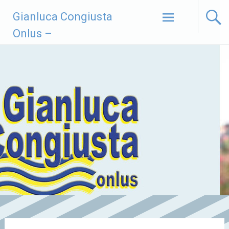
Vai
Gianluca Congiusta
al
contenuto
Onlus –