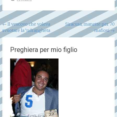
Navigazione
←
Il vescovo che voleva
Siracusa, manette per 70
svuotare la ‘ndrangheta
mafiosi
→
articoli
Preghiera per mio figlio