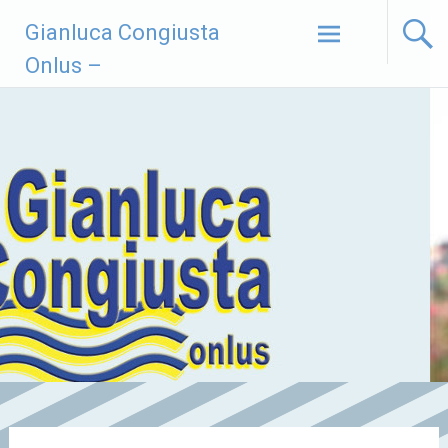
Vai
Gianluca Congiusta
al
contenuto
Onlus –