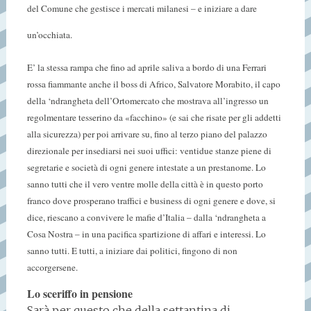
del Comune che gestisce i mercati milanesi – e iniziare a dare
un’occhiata.
E’ la stessa rampa che fino ad aprile saliva a bordo di una Ferrari
rossa fiammante anche il boss di Africo, Salvatore Morabito, il capo
della ‘ndrangheta dell’Ortomercato che mostrava all’ingresso un
regolmentare tesserino da «facchino» (e sai che risate per gli addetti
alla sicurezza) per poi arrivare su, fino al terzo piano del palazzo
direzionale per insediarsi nei suoi uffici: ventidue stanze piene di
segretarie e società di ogni genere intestate a un prestanome. Lo
sanno tutti che il vero ventre molle della città è in questo porto
franco dove prosperano traffici e business di ogni genere e dove, si
dice, riescano a convivere le mafie d’Italia – dalla ‘ndrangheta a
Cosa Nostra – in una pacifica spartizione di affari e interessi. Lo
sanno tutti. E tutti, a iniziare dai politici, fingono di non
accorgersene.
Lo sceriffo in pensione
Sarà per questo che della settantina di