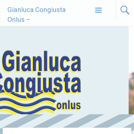
Vai
Gianluca Congiusta
al
contenuto
Onlus –