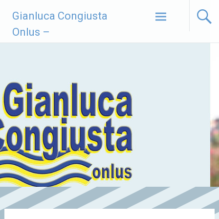
Vai
Gianluca Congiusta
al
contenuto
Onlus –