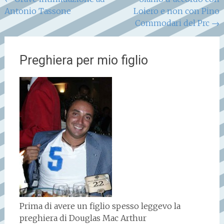
Navigazione
Antonio Tassone
Loiero e non con Pino
articoli
Commodari del Prc
→
Preghiera per mio figlio
Prima di avere un figlio spesso leggevo la
preghiera di Douglas Mac Arthur