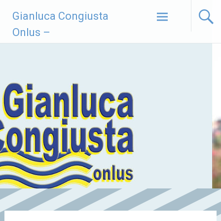
Vai
Gianluca Congiusta
al
contenuto
Onlus –