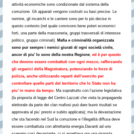
attività economiche sono condizionate dal sistema della
corruzione. Gli apparati vengono costruiti su basi precise. Le
nomine, gli incarichi e le carriere sono per lo più decise in
questo contesto (nel quale convivono bene poteri economici
forti, una parte della massoneria, gruppi trasversali di interesse
politico, gruppo criminali).
Mafia e criminalità organizzata
sono pur sempre i nemici giurati di ogni società civile,
ancor di piu’ lo sono della nostra Regione
;
ed è per questo
che
devono essere combattuti con ogni mezzo,
rafforzando
gli organici della Magistratura, potenziando le forze di
polizia, anche utilizzando reparti
dell’esercito per
controllare quelle parti del territorio che lo Stato non ha
piu’ in mano da tempo.
Ma soprattutto con l’azione legislativa
(la proposta di legge del Centro Lazzati che vieta la propaganda
elettorale da parte dei clan mafiosi può dare buoni risultati se
approvata al piu’ presto e subito applicata); ma la devastazione
che sta facendo nel Sud la corruzione e l’illegalità diffusa deve
essere combattuta con altrettanta energia.Davanti ad uno
scenario così devastante, ci si aspettava ora una risposta