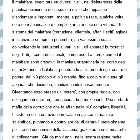
il malaffare, esercitata su diversi livelli, nel disinteresse della
pubblica opinione e della società civile che appaiono
disorientate e impotenti; mentre la politica tace, qualche volta
ne è corresponsabile e complice, in altri casi ne è vittima ! Il
sistema del malaffare (corruzione, clientela, affari illeciti) agisce
in silenzio e sempre in penombra, su vastissima scala,
coinvolgendo le Istituzioni ai vari livelli, gli apparati burocratici
degli Enti, i centri decisionali, le imprese. La corruzione ed il
malaffare sono cresciuti in maniera straordinaria nel corso degli
ultimi 20 anni in Calabria, penetrando all’interno di ogni centro di
potere, dal più piccolo al più grande, fino a colpire al cuore gli
apparati che decidono, condizionandoli pesantemente.
Diventando esso stesso un ‘potere’, con proprie regole, con
collegamenti capillari, con apparati ben funzionanti. Una sorta di
mafia della corruzione che fa affari nella piu’ completa illegalità.
Il sistema della corruzione in Calabria agisce in maniera
scientifica, puntando a controllare dal di dentro l’intero sistema
politico ed economico della Calabria, grazie ad una diffusa rete
di collegamenti. Già da molti anni, nella nostra regione molte