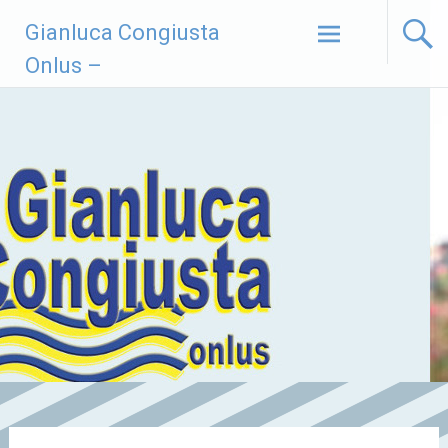
Vai
Gianluca Congiusta
al
contenuto
Onlus –