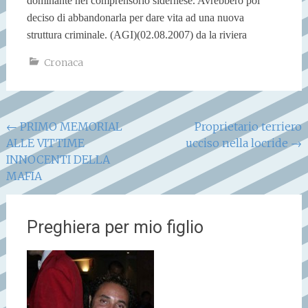
dominante nel comprensorio sidernese. Avrebbero poi
deciso di abbandonarla per dare vita ad una nuova
struttura criminale. (AGI)
(02.08.2007) da la riviera
Cronaca
Navigazione
←
PRIMO MEMORIAL
Proprietario terriero
ALLE VITTIME
ucciso nella locride
→
articoli
INNOCENTI DELLA
MAFIA
Preghiera per mio figlio