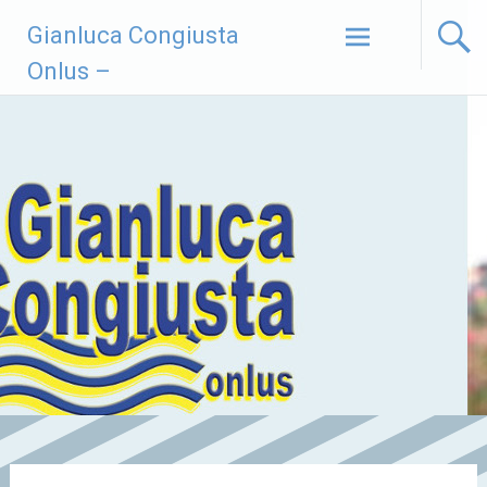
Vai
Gianluca Congiusta
al
contenuto
Onlus –