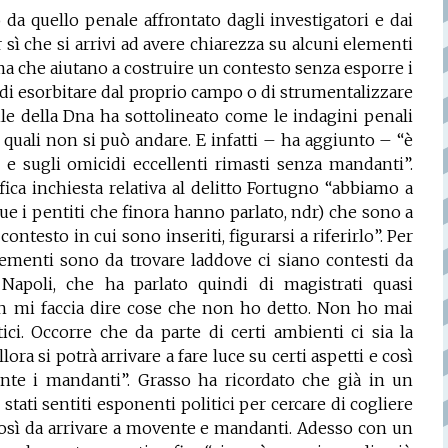
da quello penale affrontato dagli investigatori e dai
 sì che si arrivi ad avere chiarezza su alcuni elementi
ma che aiutano a costruire un contesto senza esporre i
 di esorbitare dal proprio campo o di strumentalizzare
abile della Dna ha sottolineato come le indagini penali
i quali non si può andare. E infatti – ha aggiunto – “è
agi e sugli omicidi eccellenti rimasti senza mandanti”.
ica inchiesta relativa al delitto Fortugno “abbiamo a
due i pentiti che finora hanno parlato, ndr) che sono a
ontesto in cui sono inseriti, figurarsi a riferirlo”. Per
 elementi sono da trovare laddove ci siano contesti da
 Napoli, che ha parlato quindi di magistrati quasi
non mi faccia dire cose che non ho detto. Non ho mai
tici. Occorre che da parte di certi ambienti ci sia la
lora si potrà arrivare a fare luce su certi aspetti e così
te i mandanti”. Grasso ha ricordato che già in un
tati sentiti esponenti politici per cercare di cogliere
così da arrivare a movente e mandanti. Adesso con un