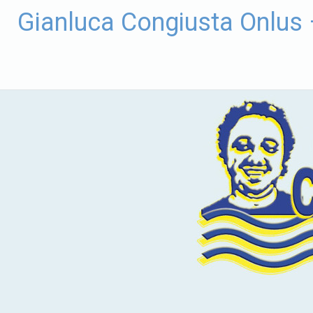
Vai
Gianluca Congiusta Onlus
al
contenuto