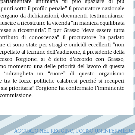
parlamentare antimafia “si può spaziare di più
spunti sotto il profilo penale”. Il procuratore nazionale
vengano da dichiarazioni, documenti, testimonianze.
 riuscire a ricostruire la vicenda “in maniera equilibrata
resse a ricostruirla”. E per Grasso “deve essere tutta
tributo di conoscenza”. Il procuratore ha parlato
e ci sono state per stragi e omicidi eccellenti “non
erpellato al termine dell’audizione, il presidente della
cesco Forgione, si è detto d’accordo con Grasso,
rimo momento una delle priorità del lavoro di questa
la ‘ndrangheta un “cuore” di questo organismo
 tra le forze politiche calabresi perché si recuperi
a sia prioritaria”. Forgione ha confermato l’imminente
a commissione.
AGGUATO NEL REGGINO, UCCISO UN INFERMIERE