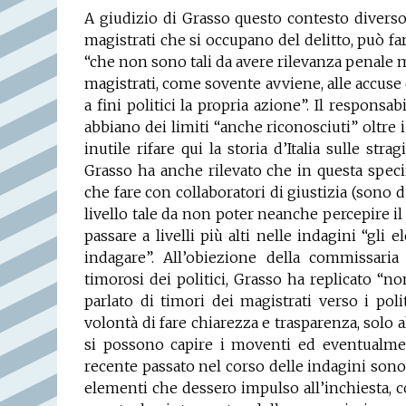
A giudizio di Grasso questo contesto diverso 
magistrati che si occupano del delitto, può far
“che non sono tali da avere rilevanza penale 
magistrati, come sovente avviene, alle accuse
a fini politici la propria azione”. Il respons
abbiano dei limiti “anche riconosciuti” oltre 
inutile rifare qui la storia d’Italia sulle str
Grasso ha anche rilevato che in questa specif
che fare con collaboratori di giustizia (sono 
livello tale da non poter neanche percepire il c
passare a livelli più alti nelle indagini “gli
indagare”. All’obiezione della commissaria
timorosi dei politici, Grasso ha replicato “
parlato di timori dei magistrati verso i poli
volontà di fare chiarezza e trasparenza, solo al
si possono capire i moventi ed eventualmen
recente passato nel corso delle indagini sono s
elementi che dessero impulso all’inchiesta, 