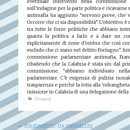
eventuale intervento della commissione 
sull’indagine per la parte politica e ricavarne 
antimafia ha aggiunto “servono prove, che 
Occorre che ci sia disponibilità”. L’obiettivo è
tra tutte le forze politiche che abbiano inte
quanta la politica a farlo e a dare un con
esplicitamente di zone d’ombra che così com
escludo che ci siano nel delitto Fortugno”. Int
commissione parlamentare antimafia, Fran
ribadendo che la Calabria è stata sin dal p
commissione, “abbiamo individuato nel
parlamentare. C’è esigenza di pulizia morale
trasparenza e perché la lotta alla ‘ndranghet
missione in Calabria di una delegazione dell
Cronaca
Navigazione
←
SOLIDARIETA? DA VERSAILLES