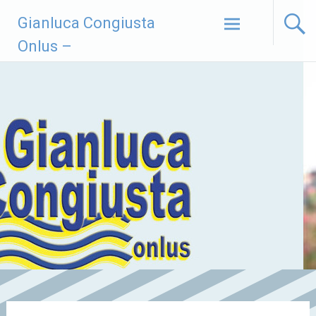
Vai
Gianluca Congiusta
al
contenuto
Onlus –