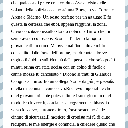
che qualcosa di grave era accaduto.Aveva visto delle
volanti della polizia accanto ad una Bmw, in via Torrente
Arena a Siderno, Un posto perfetto per un agguato.E fu
questa la certezza che ebbi, appena raggiunsi la zona.
C’era concitazione:sullo sfondo notai una Bmw che mi
sembrava di conoscere. Scorsi all’interno la figura
giovanile di un uomo.Mi avvicinai fino a dove mi fu
consentito dalle forze dell’ordine, ma durante il breve
tragitto il dubbio sull’identità della persona che solo pochi
minuti prima era stata uccisa con un colpo di fucile a
canne mozze fu cancellato.
“ Dicono si tratti di Gianluca
Congiusta” mi soffiò un collega.Non ebbi più perplessità,
quella macchina la conoscevo.
Ritenevo impossibile che
quel giovane brillante potesse finire i suoi giorni in quel
modo.Era invece lì, con la testa leggermente abbassata
verso lo sterzo, il tronco diritto, forse sostenuto dalle
cinture di sicurezza.
Il mestiere di cronista mi fù di aiuto;
recuperai le mie energie e cominciai a chiedere quello che