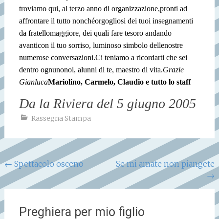
troviamo qui, al terzo anno di organizzazione,
pronti ad
affrontare il tutto nonché
orgogliosi dei tuoi insegnamenti
da fratello
maggiore, dei quali fare tesoro andando
avanti
con il tuo sorriso, luminoso simbolo delle
nostre
numerose conversazioni.
Ci teniamo a ricordarti che sei
dentro ognuno
noi, alunni di te, maestro di vita.
Grazie
Gianluca
Mariolino, Carmelo, Claudio e tutto lo staff
Da la Riviera del 5 giugno 2005
Rassegna Stampa
Navigazione
←
Spettacolo osceno
Se mi amate non piangete
→
articoli
Preghiera per mio figlio