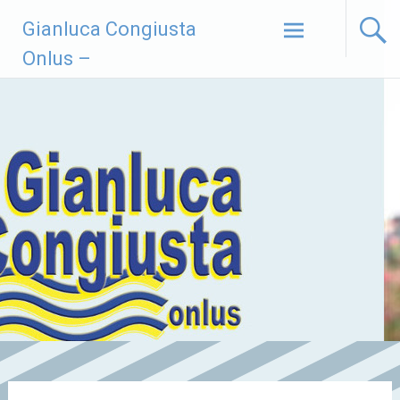
Vai
Gianluca Congiusta
al
contenuto
Onlus –