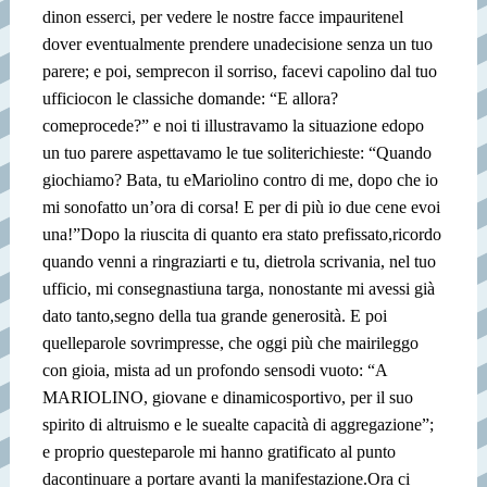
di
non esserci, per vedere le nostre facce impaurite
nel
dover eventualmente prendere una
decisione senza un tuo
parere; e poi, sempre
con il sorriso, facevi capolino dal tuo
ufficio
con le classiche domande: “E allora?
come
procede?” e noi ti illustravamo la situazione e
dopo
un tuo parere aspettavamo le tue solite
richieste: “Quando
giochiamo? Bata, tu e
Mariolino contro di me, dopo che io
mi sono
fatto un’ora di corsa! E per di più io due cene e
voi
una!”
Dopo la riuscita di quanto era stato prefissato,
ricordo
quando venni a ringraziarti e tu, dietro
la scrivania, nel tuo
ufficio, mi consegnasti
una targa, nonostante mi avessi già
dato tanto,
segno della tua grande generosità. E poi
quelle
parole sovrimpresse, che oggi più che mai
rileggo
con gioia, mista ad un profondo senso
di vuoto: “A
MARIOLINO, giovane e dinamico
sportivo, per il suo
spirito di altruismo e le sue
alte capacità di aggregazione”;
e proprio queste
parole mi hanno gratificato al punto
da
continuare a portare avanti la manifestazione.
Ora ci