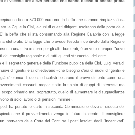
di di vecchie lire a 529 persone che hanno deciso di andare prima
rcepiranno fino a 570.000 euro con la beffa che saranno rimpiazzati da
to la Cgil e la Cisl, alcuni di questi dirigenti usciranno dalla porta della
 E' la beffa che si sta consumando alla Regione Calabria con la legge
na elettorale. Una legge che prevede l'esodo incentivato dalla Regione
enta una cifra irrisoria per gli altri burocrati, è un vero e proprio "uovo
l consiglio regionale e di tutti gli enti strumentali dell'ente.
 e il segretario generale della Funzione pubblica della Cisl, Luigi Veraldi
 nuovi dirigenti» e si chiedevano «che bisogno c'era di nuovi dirigenti» e
già c' erano». I due sindacalisti bollarono il provvedimento come una
rovvedimenti «assunti magari sotto la spinta di gruppi di interesse ma
lo scopo primario ma, soprattutto, quello di aumentare le disuguaglianze
vivono di solo lavoro o di pensioni minime».
ipodi ha portato le carte in seconda Commissione dove si discute del
picato che il provvedimento venga in futuro bloccato. Il consigliere
n intervento della Corte dei Conti se i posti lasciati dagli "incentivati"