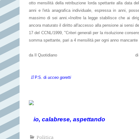
otto mensilità della retribuzione lorda spettante alla data de
anni e l'età anagrafica individuale, espressa in anni, poss
massimo di sei anni.»Inoltre la legge stabilisce che ai diri
ancora maturato il diritto all'accesso alla pensione ai sensi del
17 del CCNL/1999, "Criteri generali per la risoluzione consens
somma spettante, pari a 4 mensilità per ogni anno mancante pe
da Il Quotidiano di Adrian
Il
P.S. di
ucceo goretti
io, calabrese, aspettando
Politica