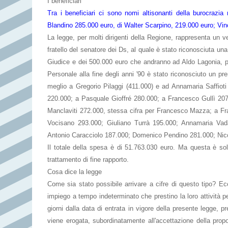
I beneficiari
Tra i beneficiari ci sono nomi altisonanti della burocrazia r
Blandino 285.000 euro, di Walter Scarpino, 219.000 euro; Vin
La legge, per molti dirigenti della Regione, rappresenta un 
fratello del senatore dei Ds, al quale è stato riconosciuta un
Giudice e dei 500.000 euro che andranno ad Aldo Lagonia, per
Personale alla fine degli anni '90 è stato riconosciuto un p
meglio a Gregorio Pilaggi (411.000) e ad Annamaria Saffiot
220.000; a Pasquale Gioffré 280.000; a Francesco Gullì 20
Manclaviti 272.000, stessa cifra per Francesco Mazza; a 
Vocisano 293.000; Giuliano Turrà 195.000; Annamaria Vad
Antonio Caracciolo 187.000; Domenico Pendino 281.000; Nicol
Il totale della spesa è di 51.763.030 euro. Ma questa è sol
trattamento di fine rapporto.
Cosa dice la legge
Come sia stato possibile arrivare a cifre di questo tipo? Ecc
impiego a tempo indeterminato che prestino la loro attività 
giorni dalla data di entrata in vigore della presente legge, p
viene erogata, subordinatamente all'accettazione della pro