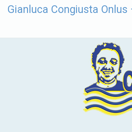
Vai
Gianluca Congiusta Onlus
al
contenuto