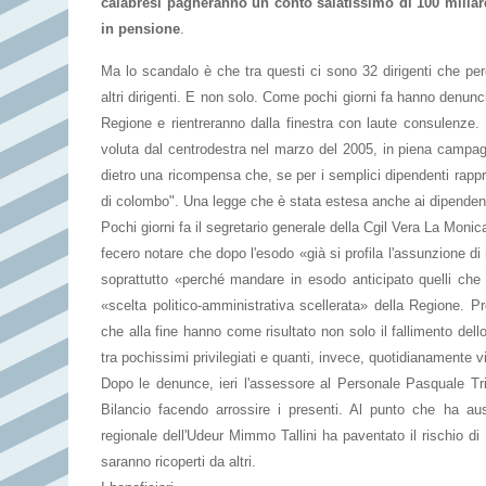
calabresi pagheranno un conto salatissimo di 100 miliar
in pensione
.
Ma lo scandalo è che tra questi ci sono 32 dirigenti che pe
altri dirigenti. E non solo. Come pochi giorni fa hanno denuncia
Regione e rientreranno dalla finestra con laute consulenze.
voluta dal centrodestra nel marzo del 2005, in piena campag
dietro una ricompensa che, se per i semplici dipendenti rappres
di colombo". Una legge che è stata estesa anche ai dipendenti de
Pochi giorni fa il segretario generale della Cgil Vera La Monica
fecero notare che dopo l'esodo «già si profila l'assunzione di
soprattutto «perché mandare in esodo anticipato quelli che 
«scelta politico-amministrativa scellerata» della Regione. P
che alla fine hanno come risultato non solo il fallimento del
tra pochissimi privilegiati e quanti, invece, quotidianamente 
Dopo le denunce, ieri l'assessore al Personale Pasquale Tr
Bilancio facendo arrossire i presenti. Al punto che ha aus
regionale dell'Udeur Mimmo Tallini ha paventato il rischio di u
saranno ricoperti da altri.