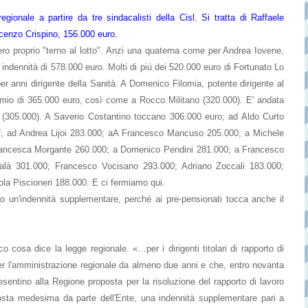
egionale a partire da tre sindacalisti della Cisl. Si tratta di Raffaele
cenzo Crispino, 156.000 euro.
vero proprio "terno al lotto". Anzi una quaterna come per Andrea Iovene,
a indennità di 578.000 euro. Molti di più dei 520.000 euro di Fortunato Lo
 anni dirigente della Sanità. A Domenico Filomia, potente dirigente al
remio di 365.000 euro, così come a Rocco Militano (320.000). E' andata
i (305.000). A Saverio Costantino toccano 306.000 euro; ad Aldo Curto
7; ad Andrea Lijoi 283.000; aA Francesco Mancuso 205.000; a Michele
Francesca Morgante 260.000; a Domenico Pendini 281.000; a Francesco
alà 301.000; Francesco Vocisano 293.000; Adriano Zoccali 183.000;
a Piscioneri 188.000. E ci fermiamo qui.
o un'indennità supplementare, perché ai pre-pensionati tocca anche il
o cosa dice la legge regionale. «…per i dirigenti titolari di rapporto di
per l'amministrazione regionale da almeno due anni e che, entro novanta
resentino alla Regione proposta per la risoluzione del rapporto di lavoro
posta medesima da parte dell'Ente, una indennità supplementare pari a