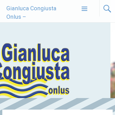
Vai
Gianluca Congiusta
al
contenuto
Onlus –