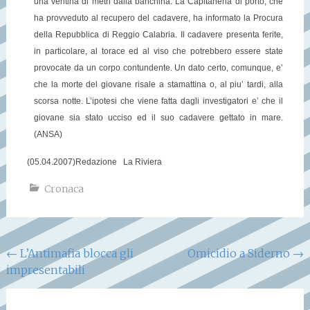
una ventina di metri dalla banchina. La Capitaneria di porto, che
ha provveduto al recupero del cadavere, ha informato la Procura
della Repubblica di Reggio Calabria. Il cadavere presenta ferite,
in particolare, al torace ed al viso che potrebbero essere state
provocate da un corpo contundente. Un dato certo, comunque, e’
che la morte del giovane risale a stamattina o, al piu’ tardi, alla
scorsa notte. L’ipotesi che viene fatta dagli investigatori e’ che il
giovane sia stato ucciso ed il suo cadavere gettato in mare.
(ANSA)
(05.04.2007)
Redazione La Riviera
Cronaca
Navigazione
←
L’Antimafia blocca gli
Omicidio a Siderno
→
impresentabili
articoli