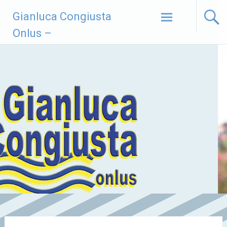
Vai
Gianluca Congiusta
al
contenuto
Onlus –