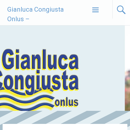
Vai
Gianluca Congiusta
al
contenuto
Onlus –