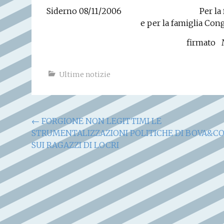
Siderno 08/11/2006
Per la
e per la famiglia Con
firmato
Ultime notizie
Navigazione
←
FORGIONE NON LEGITTIMI LE
STRUMENTALIZZAZIONI POLITICHE DI BOVA&C
articoli
SUI RAGAZZI DI LOCRI