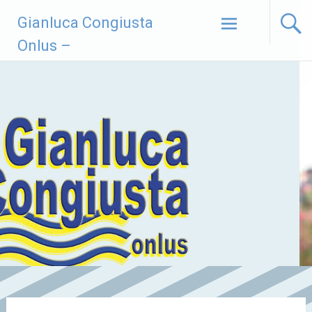
Vai
Gianluca Congiusta
al
contenuto
Onlus –