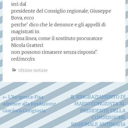
ieri dal
presidente del Consiglio regionale, Giuseppe
Bova, ecco
perche' dico che le denunce e gli appelli di
magistrati in
prima linea, come il sostituto procuratore
Nicola Gratteri
non possono rimanere senza risposta''.
red/mcc/rs
Ultime notizie
Navigazione
←
L’Arcipesca-Fisa
IL RINGRAZIAMENTO DI
aderisce alla fondazione
MARIO CONGIUSTA AL
articoli
Gianluca Congiusta
PRESIDENTE DELLA
COMMISSIONE
REGIONALE ANTIMAFIA