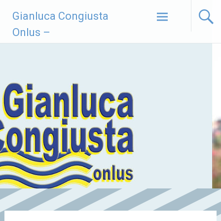
Vai
Gianluca Congiusta
al
contenuto
Onlus –