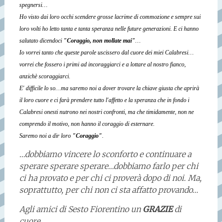
spegnersi…
Ho visto dai loro occhi scendere grosse lacrime di commozione e sempre sui
loro volti ho letto tanta e tanta speranza nelle future generazioni. E ci hanno
salutato dicendoci
"Coraggio, non mollate mai"
…
Io vorrei tanto che queste parole uscissero dal cuore dei miei Calabresi…
vorrei che fossero i primi ad incoraggiarci e a lottare al nostro fianco,
anzichè scoraggiarci.
E' difficile lo so…ma saremo noi a dover trovare la chiave giusta che aprirà
il loro cuore e ci farà prendere tutto l'affetto e la speranza che in fondo i
Calabresi onesti nutrono nei nostri confronti, ma che timidamente, non ne
comprendo il motivo, non hanno il coraggio di esternare.
Saremo noi a dir loro
"Coraggio"
.
…dobbiamo vincere lo sconforto e continuare a
sperare sperare sperare…dobbiamo farlo per chi
ci ha provato e per chi ci proverà dopo di noi. Ma,
soprattutto, per chi non ci sta affatto provando…
Agli amici di Sesto Fiorentino un
GRAZIE
di
cuore.