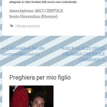
attingendo ai valori fondanti della nostra carta costituzionale.
Associazione ARCI CENTULE
Sesto Fiorentino (Firenze)
Ultime notizie
Navigazione
←
Calabrialibre: No alle
NASCE LA RETE DELLA
strumentalizzazioni
CALABRIA CHE VUOLE
articoli
CAMBIARE
→
Preghiera per mio figlio