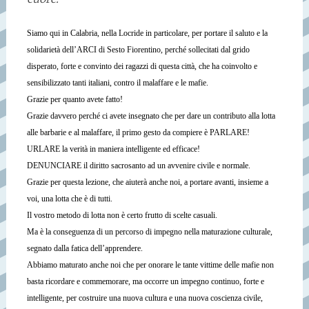
Siamo qui in Calabria, nella Locride in particolare, per portare il saluto e la
solidarietà dell’ARCI di Sesto Fiorentino, perché sollecitati dal grido
disperato, forte e convinto dei ragazzi di questa città, che ha coinvolto e
sensibilizzato tanti italiani, contro il malaffare e le mafie.
Grazie per quanto avete fatto!
Grazie davvero perché ci avete insegnato che per dare un contributo alla lotta
alle barbarie e al malaffare, il primo gesto da compiere è PARLARE!
URLARE la verità in maniera intelligente ed efficace!
DENUNCIARE il diritto sacrosanto ad un avvenire civile e normale.
Grazie per questa lezione, che aiuterà anche noi, a portare avanti, insieme a
voi, una lotta che è di tutti.
Il vostro metodo di lotta non è certo frutto di scelte casuali.
Ma è la conseguenza di un percorso di impegno nella maturazione culturale,
segnato dalla fatica dell’apprendere.
Abbiamo maturato anche noi che per onorare le tante vittime delle mafie non
basta ricordare e commemorare, ma occorre un impegno continuo, forte e
intelligente, per costruire una nuova cultura e una nuova coscienza civile,