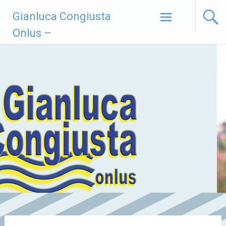
Vai
Gianluca Congiusta
al
contenuto
Onlus –