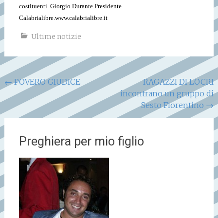
costituenti.
Giorgio Durante
Presidente
Calabrialibre.
www.calabrialibre.it
Ultime notizie
Navigazione
←
POVERO GIUDICE
RAGAZZI DI LOCRI
incontrano un gruppo di
articoli
Sesto Fiorentino
→
Preghiera per mio figlio