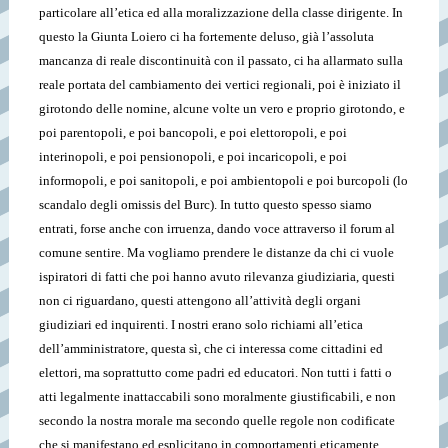
particolare all’etica ed alla moralizzazione della classe dirigente. In
questo la Giunta Loiero ci ha fortemente deluso, già l’assoluta
mancanza di reale discontinuità con il passato, ci ha allarmato sulla
reale portata del cambiamento dei vertici regionali, poi è iniziato il
girotondo delle nomine, alcune volte un vero e proprio girotondo, e
poi parentopoli, e poi bancopoli, e poi elettoropoli, e poi
interinopoli, e poi pensionopoli, e poi incaricopoli, e poi
informopoli, e poi sanitopoli, e poi ambientopoli e poi burcopoli (lo
scandalo degli omissis del Burc). In tutto questo spesso siamo
entrati, forse anche con irruenza, dando voce attraverso il forum al
comune sentire. Ma vogliamo prendere le distanze da chi ci vuole
ispiratori di fatti che poi hanno avuto rilevanza giudiziaria, questi
non ci riguardano, questi attengono all’attività degli organi
giudiziari ed inquirenti. I nostri erano solo richiami all’etica
dell’amministratore, questa sì, che ci interessa come cittadini ed
elettori, ma soprattutto come padri ed educatori. Non tutti i fatti o
atti legalmente inattaccabili sono moralmente giustificabili, e non
secondo la nostra morale ma secondo quelle regole non codificate
che si manifestano ed esplicitano in comportamenti eticamente