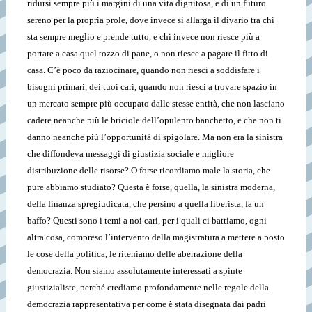
ridursi sempre più i margini di una vita dignitosa, e di un futuro
sereno per la propria prole, dove invece si allarga il divario tra chi
sta sempre meglio e prende tutto, e chi invece non riesce più a
portare a casa quel tozzo di pane, o non riesce a pagare il fitto di
casa. C’è poco da raziocinare, quando non riesci a soddisfare i
bisogni primari, dei tuoi cari, quando non riesci a trovare spazio in
un mercato sempre più occupato dalle stesse entità, che non lasciano
cadere neanche più le briciole dell’opulento banchetto, e che non ti
danno neanche più l’opportunità di spigolare. Ma non era la sinistra
che diffondeva messaggi di giustizia sociale e migliore
distribuzione delle risorse? O forse ricordiamo male la storia, che
pure abbiamo studiato? Questa è forse, quella, la sinistra moderna,
della finanza spregiudicata, che persino a quella liberista, fa un
baffo? Questi sono i temi a noi cari, per i quali ci battiamo, ogni
altra cosa, compreso l’intervento della magistratura a mettere a posto
le cose della politica, le riteniamo delle aberrazione della
democrazia. Non siamo assolutamente interessati a spinte
giustizialiste, perché crediamo profondamente nelle regole della
democrazia rappresentativa per come è stata disegnata dai padri