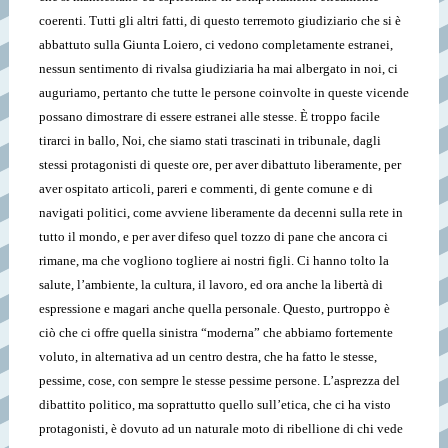
coerenti. Tutti gli altri fatti, di questo terremoto giudiziario che si è
abbattuto sulla Giunta Loiero, ci vedono completamente estranei,
nessun sentimento di rivalsa giudiziaria ha mai albergato in noi, ci
auguriamo, pertanto che tutte le persone coinvolte in queste vicende
possano dimostrare di essere estranei alle stesse. È troppo facile
tirarci in ballo, Noi, che siamo stati trascinati in tribunale, dagli
stessi protagonisti di queste ore, per aver dibattuto liberamente, per
aver ospitato articoli, pareri e commenti, di gente comune e di
navigati politici, come avviene liberamente da decenni sulla rete in
tutto il mondo, e per aver difeso quel tozzo di pane che ancora ci
rimane, ma che vogliono togliere ai nostri figli. Ci hanno tolto la
salute, l’ambiente, la cultura, il lavoro, ed ora anche la libertà di
espressione e magari anche quella personale. Questo, purtroppo è
ciò che ci offre quella sinistra “moderna” che abbiamo fortemente
voluto, in alternativa ad un centro destra, che ha fatto le stesse,
pessime, cose, con sempre le stesse pessime persone. L’asprezza del
dibattito politico, ma soprattutto quello sull’etica, che ci ha visto
protagonisti, è dovuto ad un naturale moto di ribellione di chi vede