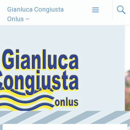
Vai
Gianluca Congiusta
al
contenuto
Onlus –