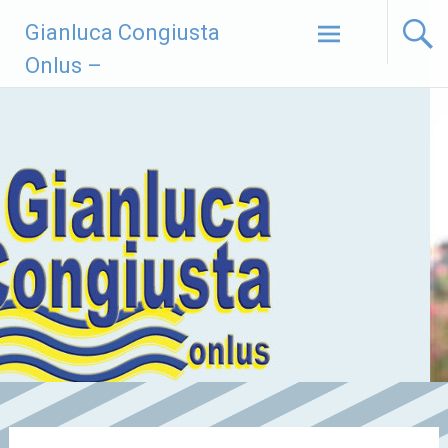
Vai
Gianluca Congiusta
al
contenuto
Onlus –