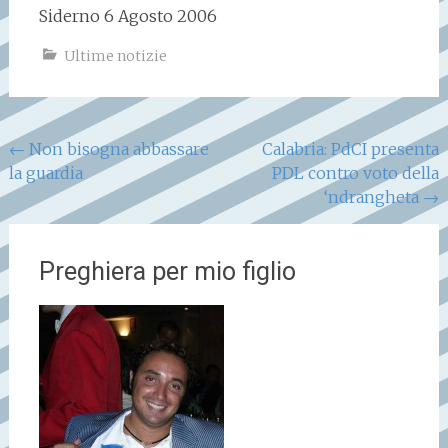
Siderno 6 Agosto 2006
Ultime notizie
Navigazione
←
Non bisogna abbassare
Calabria: PdCI presenta
la guardia
PDL contro voto della
articoli
‘ndrangheta
→
Preghiera per mio figlio