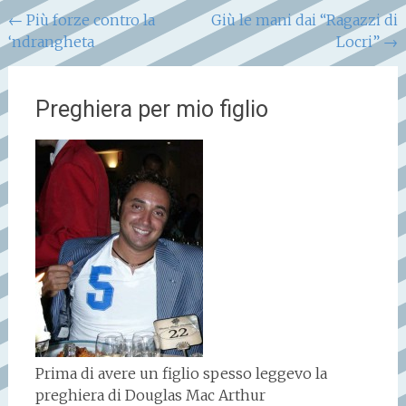
Navigazione
←
Più forze contro la
Giù le mani dai “Ragazzi di
‘ndrangheta
Locri”
→
articoli
Preghiera per mio figlio
Prima di avere un figlio spesso leggevo la
preghiera di Douglas Mac Arthur