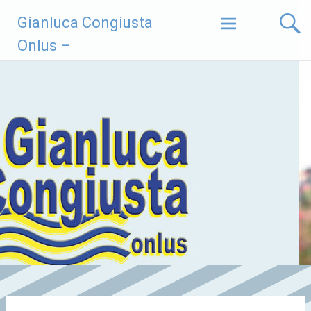
Vai
Gianluca Congiusta
al
contenuto
Onlus –