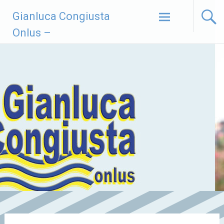
Vai
Gianluca Congiusta
al
contenuto
Onlus –