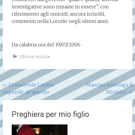
investigative sono rimaste in essere”, con
riferimento agli omicidi, ancora irrisolti,
commessi nella Locride negli ultimi anni.
Da calabria ora del 19/07/2006
Ultime notizie
Navigazione
←
L’onorevole Laratta
Mancini interroga il
risponde all’appello
Ministro
→
articoli
Preghiera per mio figlio