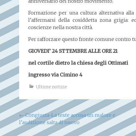
anniversario del nostro movimento.
Formazione per una cultura alternativa all
l’affermarsi della cosiddetta zona grigia:
coscienze nella nostra città.
Per rafforzare questo fronte comune contro tut
GIOVEDI’ 24 STTEMBRE ALLE ORE 21
nel cortile dietro la chiesa degli Ottimati
ingresso via Cimino 4
Ultime notizie
Navigazione
←
Congiusta-La teste accusa un malore e
l’audizione salta di nuovo
articoli