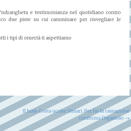
a ‘ndrangheta e testimonianza nel quotidiano contro
 ecco due piste su cui camminare per risvegliare le
ti i tipi di omertà ti aspettiamo
Il boss Costa uccise Simari. Per lui la cassazione
conferma l’egastolo
→