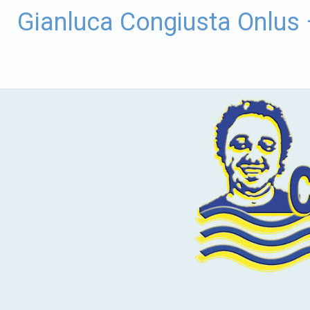
Vai
Gianluca Congiusta Onlus
al
contenuto