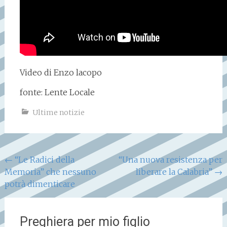
Video di Enzo lacopo
fonte: Lente Locale
Ultime notizie
Navigazione
←
“Le Radici della
“Una nuova resistenza per
Memoria” che nessuno
liberare la Calabria”
→
articoli
potrà dimenticare
Preghiera per mio figlio