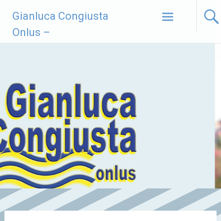
Vai
Gianluca Congiusta
al
contenuto
Onlus –