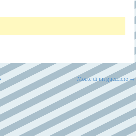
o
Morte di un guerriero
→