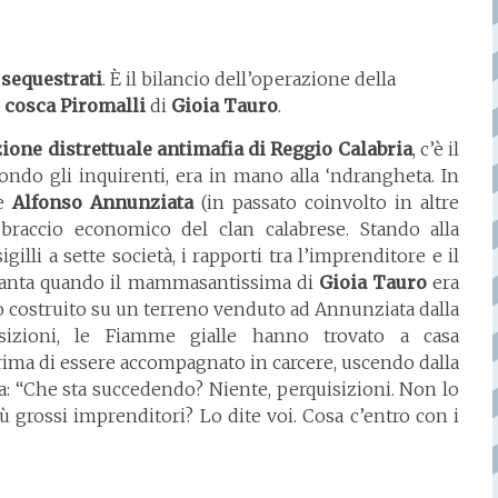
 sequestrati
. È il bilancio dell’operazione della
a
cosca
Piromalli
di
Gioia
Tauro
.
ione distrettuale antimafia di Reggio Calabria
, c’è il
ondo gli inquirenti, era in mano alla ‘ndrangheta. In
re
Alfonso
Annunziata
(in passato coinvolto in altre
l braccio economico del clan calabrese. Stando alla
illi a sette società, i rapporti tra l’imprenditore e il
ttanta quando il mammasantissima di
Gioia
Tauro
era
tato costruito su un terreno venduto ad Annunziata dalla
isizioni, le Fiamme gialle hanno trovato a casa
rima di essere accompagnato in carcere, uscendo dalla
: “Che sta succedendo? Niente, perquisizioni. Non lo
 grossi imprenditori? Lo dite voi. Cosa c’entro con i