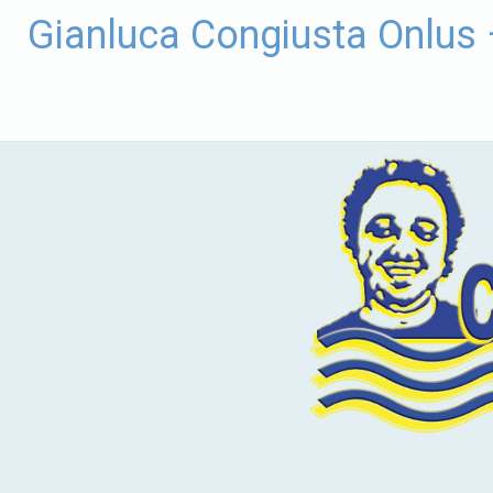
Vai
Gianluca Congiusta Onlus
al
contenuto