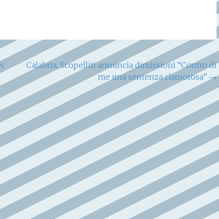
er
Calabria, Scopelliti annuncia dimissioni “Contro di
me una sentenza clamorosa”
→