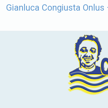
Vai
Gianluca Congiusta Onlus
al
contenuto