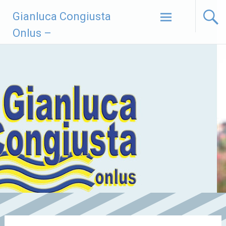
Vai
Gianluca Congiusta
al
contenuto
Onlus –