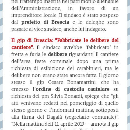
nel frattempo inserita nel patrimonio alienabile
dell’Amministrazione, in favore di un
imprenditore locale. Il sindaco è stato sospeso
dal
prefetto di Brescia
e le deleghe sono
passate al vice sindaco, anche lui indagato.
Il gip di Brescia: “Fabbricate le delibere del
cantiere”.
I
l
sindaco avrebbe ‘fabbricato’ in
fretta e furia le
delibere
riguardanti il cantiere
dell’area feste comunale dopo una prima
richiesta di esibizione dei carabinieri, ma le
delibere non erano state ancora fatte. Il giorno
stesso il gip Cesare Bonamartini, che ha
emesso l’
ordine di custodia cautelare
su
richiesta del pm Silvia Bonardi, spiega che “gli
atti venivano redatti nel pomeriggio di quello
stesso giorno e, l’indomani mattina, sottoposti
alla firma del Bagalà (segretario comunale)”.
“Nella mattina dell’11 aprile 2013 – annota il gip