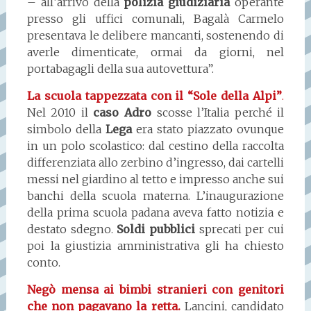
– all’arrivo della
polizia giudiziaria
operante
presso gli uffici comunali, Bagalà Carmelo
presentava le delibere mancanti, sostenendo di
averle dimenticate, ormai da giorni, nel
portabagagli della sua autovettura”.
La scuola tappezzata con il “Sole della Alpi”
.
Nel 2010 il
caso Adro
scosse l’Italia perché il
simbolo della
Lega
era stato piazzato ovunque
in un polo scolastico: dal cestino della raccolta
differenziata allo zerbino d’ingresso, dai cartelli
messi nel giardino al tetto e impresso anche sui
banchi della scuola materna. L’inaugurazione
della prima scuola padana aveva fatto notizia e
destato sdegno.
Soldi pubblici
sprecati per cui
poi la giustizia amministrativa gli ha chiesto
conto.
Negò mensa ai bimbi stranieri con genitori
che non pagavano la retta
.
Lancini, candidato