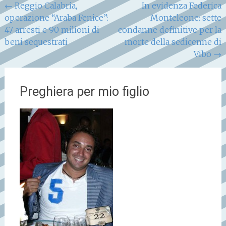
Navigazione
←
Reggio Calabria,
In evidenza Federica
operazione “Araba Fenice”:
Monteleone: sette
articoli
47 arresti e 90 milioni di
condanne definitive per la
beni sequestrati
morte della sedicenne di
Vibo
→
Preghiera per mio figlio