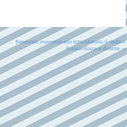
Benestare, ennesimo atto intimidatorio, il sindaco
Rosario Rocca si dimette
→