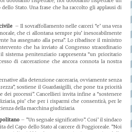
noi dobbiamo rispettare; noi dobbiamo rispettare un
dello Stato. Una frase che ha raccolto gli applausi di
civile
– Il sovraffollamento nelle carceri “e’ una vera
 morale, che ci allontana sempre piu’ inesorabilmente
ente ha assegnato alla pena”. Lo ribadisce il ministro
’intervento che ha inviato al Congresso straordinario
il sistema penitenziario rappresenta “un prioritario
eccesso di carcerazione che ancora connota la nostra
ternative alla detenzione carceraria, ovviamente senza
rezza”, sostiene il Guardasigilli, che pone tra priorità
 dei processi”. Cancellieri invita infine a “sostenere
ziaria, piu’ che per i risparmi che consentirà, per le
icienza della macchina giudiziaria.
apolitano
– ”Un segnale significativo”. Cosi’ il sindaco
ta del Capo dello Stato al carcere di Poggioreale. ”Noi