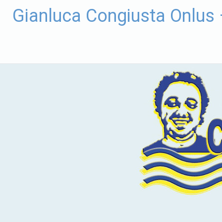
Vai
Gianluca Congiusta Onlus
al
contenuto