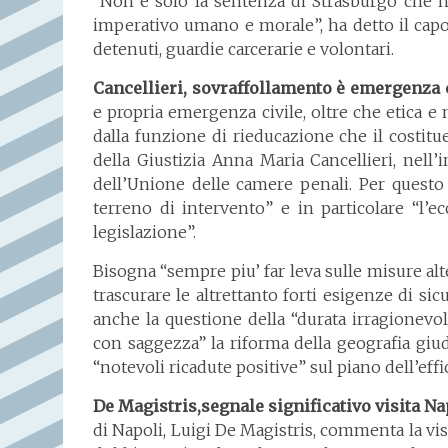
“Non è solo la sentenza di Strasburgo che 
imperativo umano e morale”, ha detto il capo 
detenuti, guardie carcerarie e volontari.
Cancellieri, sovraffollamento è emergenza 
e propria emergenza civile, oltre che etica e
dalla funzione di rieducazione che il costitu
della Giustizia Anna Maria Cancellieri, nell
dell’Unione delle camere penali. Per questo 
terreno di intervento” e in particolare “l’
legislazione”.
Bisogna “sempre piu’ far leva sulle misure al
trascurare le altrettanto forti esigenze di sicu
anche la questione della “durata irragionevole
con saggezza” la riforma della geografia giudi
“notevoli ricadute positive” sul piano dell’eff
De Magistris,segnale significativo visita N
di Napoli, Luigi De Magistris, commenta la visi