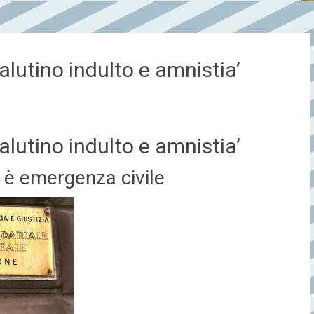
valutino indulto e amnistia’
valutino indulto e amnistia’
o è emergenza civile