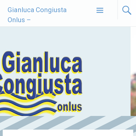
Vai
Gianluca Congiusta
al
contenuto
Onlus –