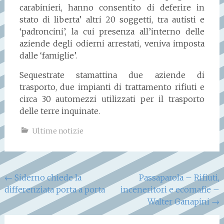
carabinieri, hanno consentito di deferire in
stato di liberta’ altri 20 soggetti, tra autisti e
‘padroncini’, la cui presenza all’interno delle
aziende degli odierni arrestati, veniva imposta
dalle ‘famiglie’.
Sequestrate stamattina due aziende di
trasporto, due impianti di trattamento rifiuti e
circa 30 automezzi utilizzati per il trasporto
delle terre inquinate.
Ultime notizie
Navigazione
←
Siderno chiede la
Passaparola – Rifiuti,
differenziata porta a porta
inceneritori e ecomafie –
articoli
Walter Ganapini
→