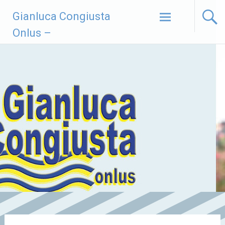
Vai
Gianluca Congiusta
al
contenuto
Onlus –