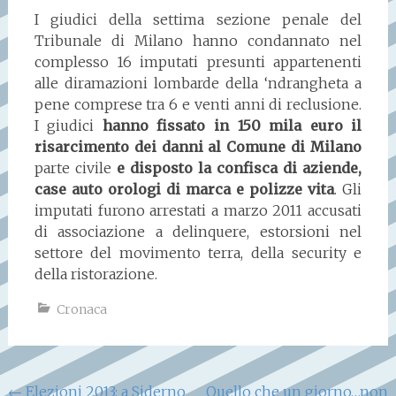
I giudici della settima sezione penale del
Tribunale di Milano hanno condannato nel
complesso 16 imputati presunti appartenenti
alle diramazioni lombarde della ‘ndrangheta a
pene comprese tra 6 e venti anni di reclusione.
I giudici
hanno fissato in 150 mila euro il
risarcimento dei danni al Comune di Milano
parte civile
e disposto la confisca di aziende,
case auto orologi di marca e polizze vita
. Gli
imputati furono arrestati a marzo 2011 accusati
di associazione a delinquere, estorsioni nel
settore del movimento terra, della security e
della ristorazione.
Cronaca
Navigazione
←
Elezioni 2013: a Siderno
Quello che un giorno…non