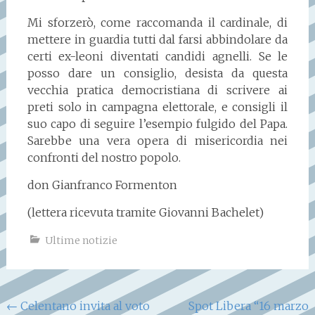
Mi sforzerò, come raccomanda il cardinale, di
mettere in guardia tutti dal farsi abbindolare da
certi ex-leoni diventati candidi agnelli. Se le
posso dare un consiglio, desista da questa
vecchia pratica democristiana di scrivere ai
preti solo in campagna elettorale, e consigli il
suo capo di seguire l’esempio fulgido del Papa.
Sarebbe una vera opera di misericordia nei
confronti del nostro popolo.
don Gianfranco Formenton
(lettera ricevuta tramite Giovanni Bachelet)
Ultime notizie
Navigazione
←
Celentano invita al voto
Spot Libera “16 marzo