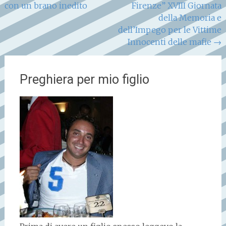
con un brano inedito
Firenze” XVIII Giornata
articoli
della Memoria e
dell’Impego per le Vittime
Innocenti delle mafie
→
Preghiera per mio figlio