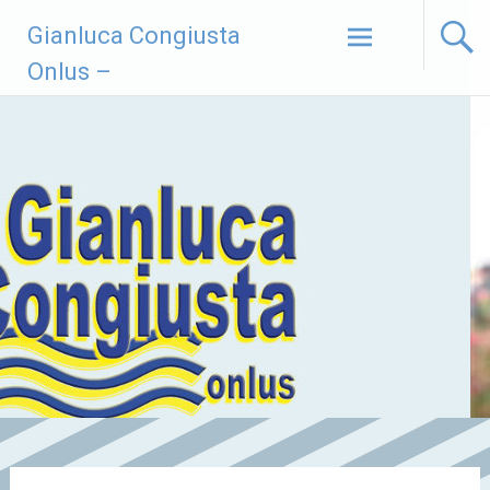
Vai
Gianluca Congiusta
al
contenuto
Onlus –