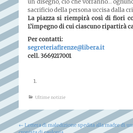
un disegno, ciò che vorranno… ognuno p
sacrificio della persona uccisa dalla c
La piazza si riempirà così di fiori co
L’impegno di cui ciascuno ripartirà c
Per contatti:
segreteriafirenze@libera.it
cell. 3669217001
Ultime notizie
Navigazione
←
Lettera di maledizione spedita alla madre di un
cronista di caulonia