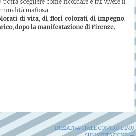
otrà scegliere come ricordare e far vivere il
riminalità mafiosa.
lorati di vita, di fiori colorati di impegno.
arico, dopo la manifestazione di Firenze.
INIZIATIVA CIVILE CONTRO L’IMU
SULL’ABITAZIONE.
→