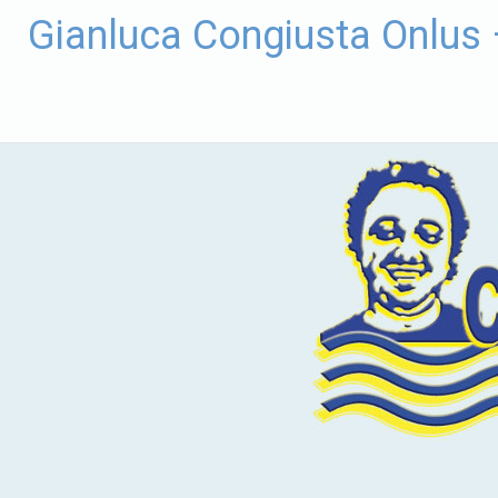
Vai
Gianluca Congiusta Onlus
al
contenuto