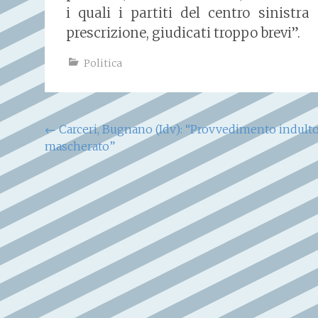
i quali i partiti del centro sinistr
prescrizione, giudicati troppo brevi”.
Politica
Navigazione
←
Carceri, Bugnano (Idv): “Provvedimento indult
mascherato”
articoli