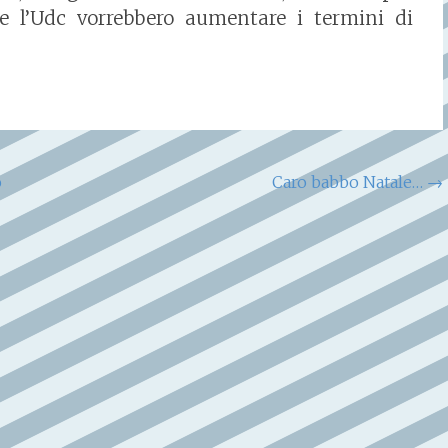
a e l’Udc vorrebbero aumentare i termini di
o
Caro babbo Natale…
→