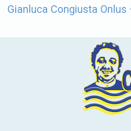
Vai
Gianluca Congiusta Onlus
al
contenuto