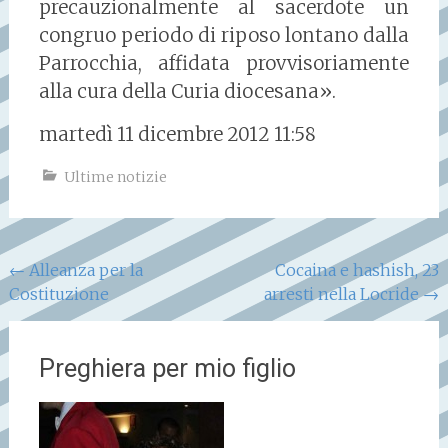
precauzionalmente al sacerdote un
congruo periodo di riposo lontano dalla
Parrocchia, affidata provvisoriamente
alla cura della Curia diocesana».
martedì 11 dicembre 2012 11:58
Ultime notizie
Navigazione
←
Alleanza per la
Cocaina e hashish, 23
Costituzione
arresti nella Locride
→
articoli
Preghiera per mio figlio