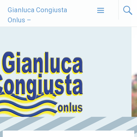
Vai
Gianluca Congiusta
al
contenuto
Onlus –