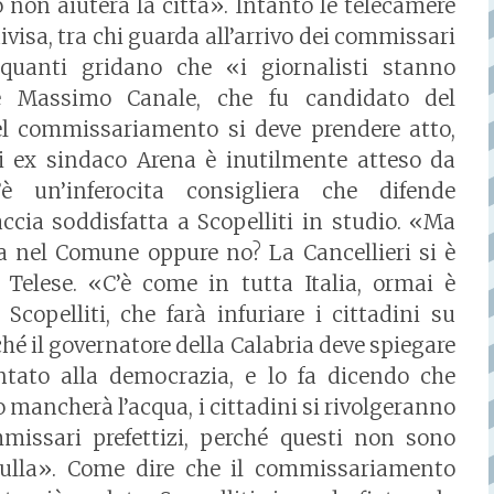
on aiuterà la città». Intanto le telecamere
isa, tra chi guarda all’arrivo dei commissari
quanti gridano che «i giornalisti stanno
 Massimo Canale, che fu candidato del
del commissariamento si deve prendere atto,
i ex sindaco Arena è inutilmente atteso da
 un’inferocita consigliera che difende
ccia soddisfatta a Scopelliti in studio. «Ma
 nel Comune oppure no? La Cancellieri si è
elese. «C’è come in tutta Italia, ormai è
Scopelliti, che farà infuriare i cittadini su
hé il governatore della Calabria deve spiegare
tato alla democrazia, e lo fa dicendo che
o mancherà l’acqua, i cittadini si rivolgeranno
missari prefettizi, perché questi non sono
nulla». Come dire che il commissariamento