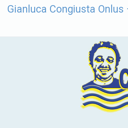
Vai
Gianluca Congiusta Onlus
al
contenuto