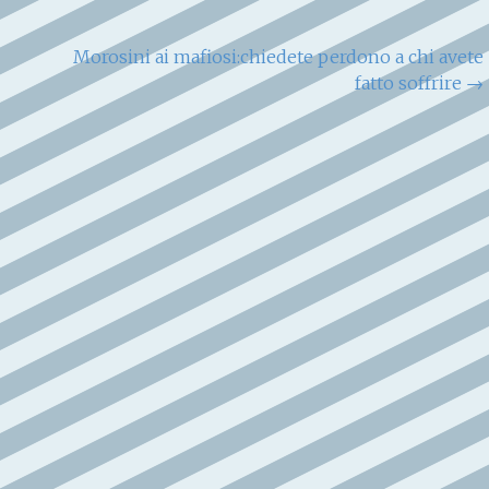
Morosini ai mafiosi:chiedete perdono a chi avete
fatto soffrire
→