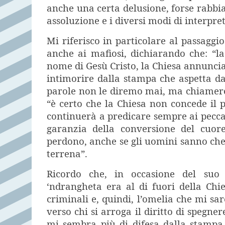
anche una certa delusione, forse rabbia
assoluzione e i diversi modi di interpret
Mi riferisco in particolare al passaggi
anche ai mafiosi, dichiarando che: “la
nome di Gesù Cristo, la Chiesa annuncia
intimorire dalla stampa che aspetta da
parole non le diremo mai, ma chiamere
“è certo che la Chiesa non concede il
continuerà a predicare sempre ai peccat
garanzia della conversione del cuor
perdono, anche se gli uomini sanno che 
terrena”.
Ricordo che, in occasione del suo 
‘ndrangheta era al di fuori della Chie
criminali e, quindi, l’omelia che mi sa
verso chi si arroga il diritto di spegne
mi sembra più di difesa dalla stampa 