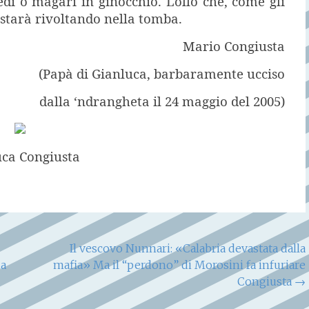
iedi o magari in ginocchio. Lollò che, come gli
i starà rivoltando nella tomba.
Mario Congiusta
(Papà di Gianluca, barbaramente ucciso
dalla ‘ndrangheta il 24 maggio del 2005)
uca Congiusta
Il vescovo Nunnari: «Calabria devastata dalla
la
mafia» Ma il “perdono” di Morosini fa infuriare
Congiusta
→