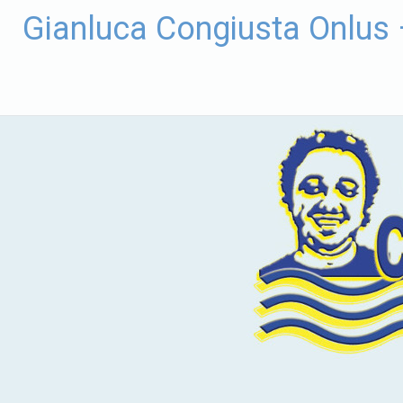
Vai
Gianluca Congiusta Onlus
al
contenuto