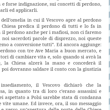
 e forse indignazione, sui concetti di perdono,
arli ed applicarli.
o dell’omelia in cui il Vescovo apre al perdono
 Chiesa predica il perdono di tutti e lo fa in
 il perdono anche per i mafiosi, non ci faremo
 noi sacerdoti parole di disprezzo, noi queste
mo a conversione tutti”. Ed ancora aggiunge:
 perdono con tre Ave Maria a buon mercato, e
ori di cambiare vita e, solo quando si avrà la
e, la Chiesa alzerà la mano e concederà il
poi dovranno saldare il conto con la giustizia
insediamento, il Vescovo dichiarò che la
sa, in quanto tra di loro c’erano assassini e
rei aspettato a Polsi sarebbe stata di condanna
re vite umane. Ed invece, ora, il suo messaggio
e verso un’apertura delle porte delle Chiese