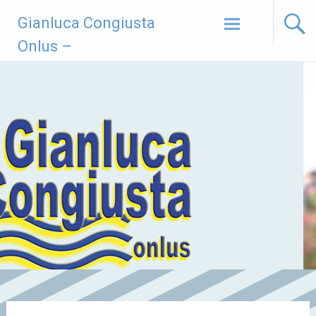
Vai
Gianluca Congiusta
al
contenuto
Onlus –