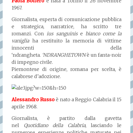
Paola Bottero
è nata a Torino il 26 novembre
1967.
Giornalista, esperta di comunicazione pubblica
e strategica, narratrice, ha scritto tre
romanzi. Con
ius sanguinis
e
bianco come la
vaniglia
ha restituito la memoria di vittime
innocenti della
‘ndrangheta.
‘NDRANGHETOWN
è un fanta-noir
di impegno civile.
Piemontese di origine, romana per scelta, è
calabrese d’adozione.
Alessandro Russo
è nato a Reggio Calabria il 15
aprile 1968.
Giornalista, è partito dalla gavetta
nel
Quotidiano della Calabria
, lasciando le
numerose esperienze politiche maturate nei