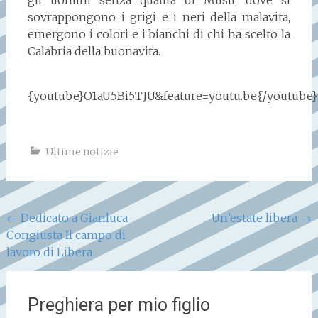
gli uomini senza qualità di Musil, dove si
sovrappongono i grigi e i neri della malavita,
emergono i colori e i bianchi di chi ha scelto la
Calabria della buonavita.
{youtube}O1aU5Bi5TJU&feature=youtu.be{/youtube}
Ultime notizie
Navigazione
←
Dedicato a Gianluca
Un’estate libera
→
Congiusta Il campo di
articoli
lavoro di Libera
Preghiera per mio figlio