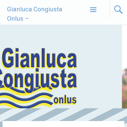
Vai
Gianluca Congiusta
al
contenuto
Onlus –