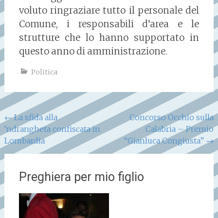
voluto ringraziare tutto il personale del
Comune, i responsabili d’area e le
strutture che lo hanno supportato in
questo anno di amministrazione.
Politica
Navigazione
←
La sfida alla
Concorso Occhio sulla
‘ndrangheta confiscata in
Calabria – Premio
articoli
Lombardia
“Gianluca Congiusta”
→
Preghiera per mio figlio