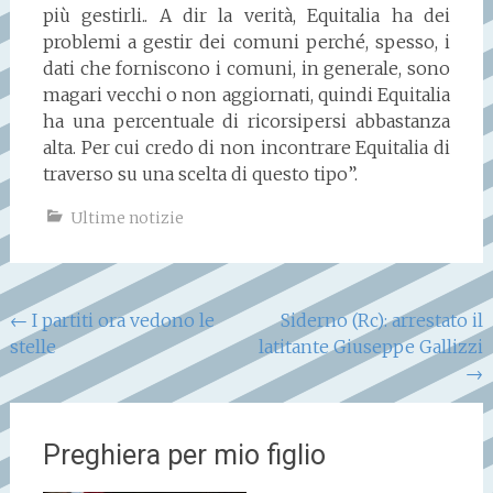
più gestirli.. A dir la verità, Equitalia ha dei
problemi a gestir dei comuni perché, spesso, i
dati che forniscono i comuni, in generale, sono
magari vecchi o non aggiornati, quindi Equitalia
ha una percentuale di ricorsipersi abbastanza
alta. Per cui credo di non incontrare Equitalia di
traverso su una scelta di questo tipo”.
Ultime notizie
Navigazione
←
I partiti ora vedono le
Siderno (Rc): arrestato il
stelle
latitante Giuseppe Gallizzi
articoli
→
Preghiera per mio figlio