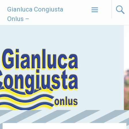
Vai
Gianluca Congiusta
al
contenuto
Onlus –