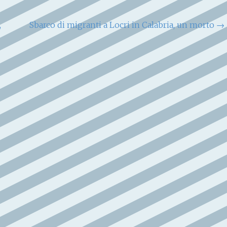
,
Sbarco di migranti a Locri in Calabria, un morto
→