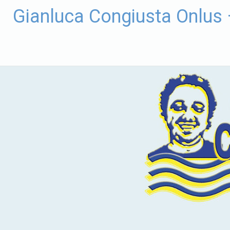
Vai
Gianluca Congiusta Onlus
al
contenuto