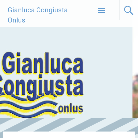
Vai
Gianluca Congiusta
al
contenuto
Onlus –