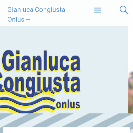
Vai
Gianluca Congiusta
al
contenuto
Onlus –