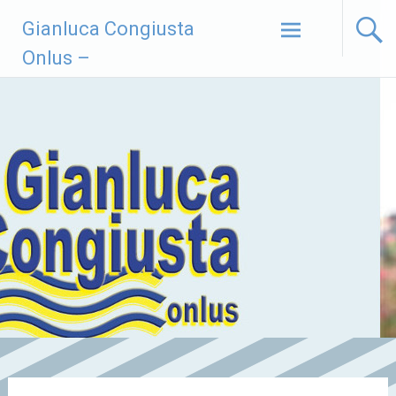
Vai
Gianluca Congiusta
al
contenuto
Onlus –