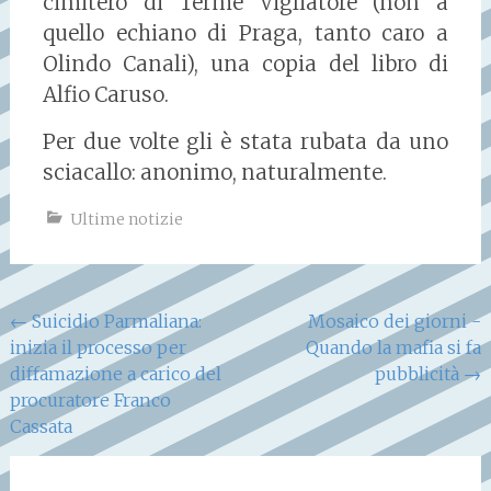
cimitero di Terme Vigliatore (non a
quello echiano di Praga, tanto caro a
Olindo Canali), una copia del libro di
Alfio Caruso.
Per due volte gli è stata rubata da uno
sciacallo: anonimo, naturalmente.
Ultime notizie
Navigazione
←
Suicidio Parmaliana:
Mosaico dei giorni -
inizia il processo per
Quando la mafia si fa
articoli
diffamazione a carico del
pubblicità
→
procuratore Franco
Cassata