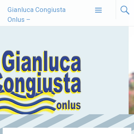
Vai
Gianluca Congiusta
al
contenuto
Onlus –