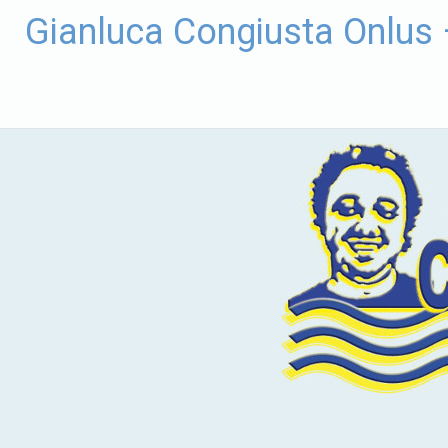
Vai
Gianluca Congiusta Onlus
al
contenuto