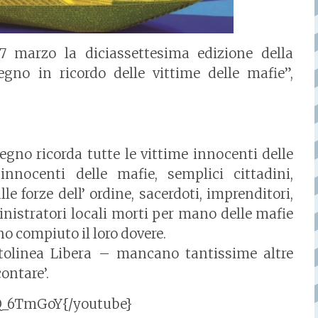
7
marzo
la diciassettesima edizione della
gno in ricordo delle vittime delle mafie”,
gno ricorda tutte le vittime innocenti delle
nnocenti delle mafie, semplici cittadini,
le forze dell’ ordine, sacerdoti, imprenditori,
inistratori locali morti per mano delle mafie
no compiuto il loro dovere.
ttolinea Libera – mancano tantissime altre
ontare’.
Q_6TmGoY{/youtube}