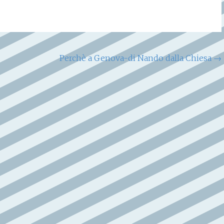
Perchè a Genova-di Nando dalla Chiesa
→